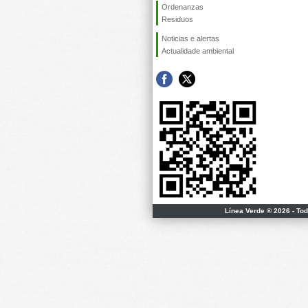
Ordenanzas
Residuos
Noticias e alertas
Actualidade ambiental
Línea Verde ® 2026 - To